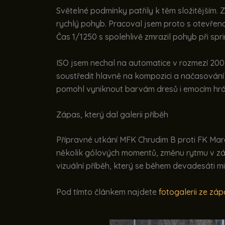
Světelné podmínky patřily k těm složitějším.
rychlý pohyb. Pracoval jsem proto s otevřeno
Čas 1/1250 s spolehlivě zmrazil pohyb při sprin
ISO jsem nechal na automatice v rozmezí 200 
soustředit hlavně na kompozici a načasování 
pomohl vyniknout barvám dresů i emocím hrá
Zápas, který dal galerii příběh
Přípravné utkání MFK Chrudim B proti FK Mara
několik gólových momentů, změnu rytmu v závěr
vizuální příběh, který se během devadesáti mi
Pod tímto článkem najdete
fotogalerii ze zá