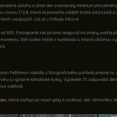
 Zatažená obloha a zimní den znamenaly minimum přirozeného
u clonou f/2,8, která mi pomohla oddělit hráče od pozadí a z
tech i soubojích, což je u fotbalu klíčové.
až 800. Fotoaparát tak pružně reagoval na změny světla při 
momentu. Sníh kolem hřiště v kombinaci s tmavší oblohou vyt
čů.
ton Pelhřimov nabídlo z fotografického pohledu přesně to, c
u a výrazné klimatické kulisy. Výsledek 3:1 odpovídal dění na
nut odehrál.
pasu
, která zachycuje nejen góly a souboje, ale i atmosféru zi