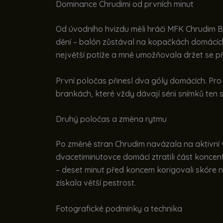
Dominance Chrudimi od prvních minut
Od úvodního hvizdu měli hráči MFK Chrudim B
dění – balón zůstával na kopačkách domácíc
největší potíže a mně umožňovala držet se př
První poločas přinesl dva góly domácích. P
brankách, které vždy dávají sérii snímků ten 
Druhý poločas a změna rytmu
Po změně stran Chrudim navázala na aktivní v
dvacetiminutovce domácí ztratili část koncent
– deset minut před koncem korigovali skóre na
získala větší pestrost.
Fotografické podmínky a technika