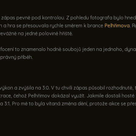
 zápas pevně pod kontrolou. Z pohledu fotografa bylo hned
h a hra se přesouvala rychle směrem k brance
Pelhřimova
. 
evážně na jedné polovině hřiště.
ro focení to znamenalo hodně soubojů jeden na jednoho, dy
správný příběh.
ýkon a zvýšila na 3:0. V tu chvíli zápas působil rozhodnutě
race, čehož Pelhřimov dokázal využít. Jakmile dostali hosté 
 3:1. Pro mě to byla vítaná změna dění, protože akce se přes