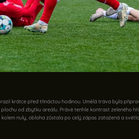
azil krátce před třináctou hodinou. Umělá tráva byla připra
plochu od zbytku areálu. Právě tenhle kontrast zeleného hřiš
kolem nuly, obloha zůstala po celý zápas zatažená a světla