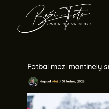
Přeskočit
na
obsah
Fotbal mezi mantinely s
Napsal
Aleš
/
31 ledna, 2026