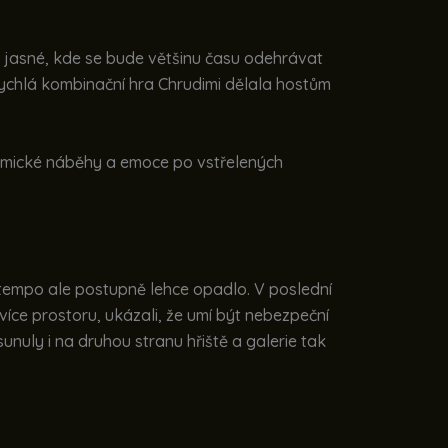
 jasné, kde se bude většinu času odehrávat
Rychlá kombinační hra Chrudimi dělala hostům
namické náběhy a emoce po vstřelených
, tempo ale postupně lehce opadlo. V poslední
více prostoru, ukázali, že umí být nebezpeční
unuly i na druhou stranu hřiště a galerie tak