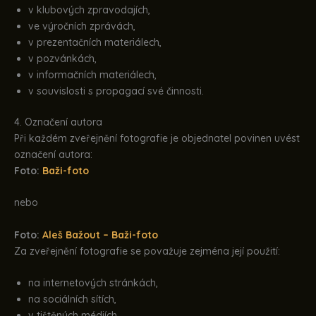
v klubových zpravodajích,
ve výročních zprávách,
v prezentačních materiálech,
v pozvánkách,
v informačních materiálech,
v souvislosti s propagací své činnosti.
4. Označení autora
Při každém zveřejnění fotografie je objednatel povinen uvést
označení autora:
Foto:
Baži-foto
nebo
Foto:
Aleš Bažout – Baži-foto
Za zveřejnění fotografie se považuje zejména její použití:
na internetových stránkách,
na sociálních sítích,
v tištěných médiích,