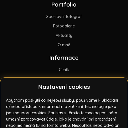
Portfolio
Sportovní fotograf
Fotogalerie
Aktuality
O mně
Informace
Ceník
Obchodní podmínky
Nastavení cookies
Licenční podmínky
GDPR
Abychom poskytli co nejlepší služby, používáme k ukládání
a/nebo přístupu k informacím o zařízení, technologie jako
Kontakt
jsou soubory cookies. Souhlas s těmito technologiemi nám
umožní zpracovávat údaje, jako je chování při procházení
Aleš Bažout
nebo jedinečná ID na tomto webu. Nesouhlas nebo odvolání