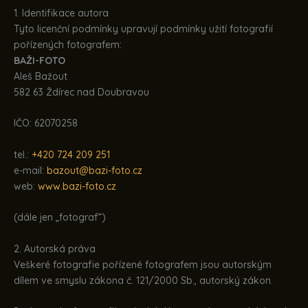
1. Identifikace autora
Tyto licenční podmínky upravují podmínky užití fotografií
pořízených fotografem:
BAŽI-FOTO
Aleš Bažout
582 63 Ždírec nad Doubravou
IČO: 62070258
tel.:
+420 724 209 251
e-mail:
bazout@bazi-foto.cz
web:
www.bazi-foto.cz
(dále jen „fotograf“)
2. Autorská práva
Veškeré fotografie pořízené fotografem jsou autorským
dílem ve smyslu zákona č. 121/2000 Sb., autorský zákon.