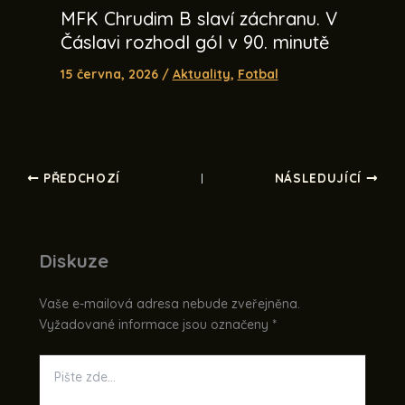
MFK Chrudim B slaví záchranu. V
Čáslavi rozhodl gól v 90. minutě
15 června, 2026
/
Aktuality
,
Fotbal
PŘEDCHOZÍ
NÁSLEDUJÍCÍ
Diskuze
Vaše e-mailová adresa nebude zveřejněna.
Vyžadované informace jsou označeny
*
Pište
zde…