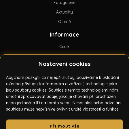
Fotogalerie
Aktuality
O mně
Informace
Ceník
Obchodní podmínky
Nastavení cookies
Licenční podmínky
GDPR
Abychom poskytli co nejlepší služby, používáme k ukládání
a/nebo přístupu k informacím o zařízení, technologie jako
Kontakt
jsou soubory cookies. Souhlas s těmito technologiemi nám
umožní zpracovávat údaje, jako je chování při procházení
Aleš Bažout
nebo jedinečná ID na tomto webu. Nesouhlas nebo odvolání
Ždírec nad Doubravou
souhlasu může nepříznivě ovlivnit určité vlastnosti a funkce.
+420 724 209 251
bazout@bazi-foto.cz
Přijmout vše