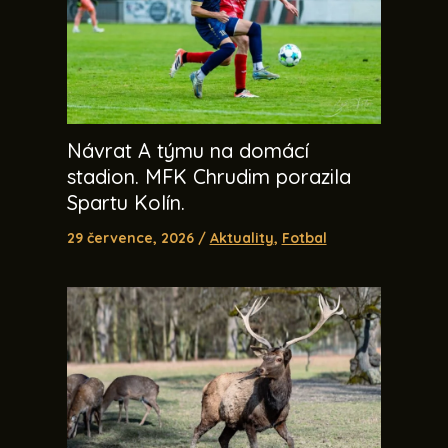
Návrat A týmu na domácí
stadion. MFK Chrudim porazila
Spartu Kolín.
29 července, 2026
/
Aktuality
,
Fotbal