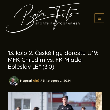
Přeskočit
na
obsah
13. kolo 2. České ligy dorostu U19:
MFK Chrudim vs. FK Mladá
Boleslav „B“ (3:0)
Napsal
Aleš
/
3 listopadu, 2024