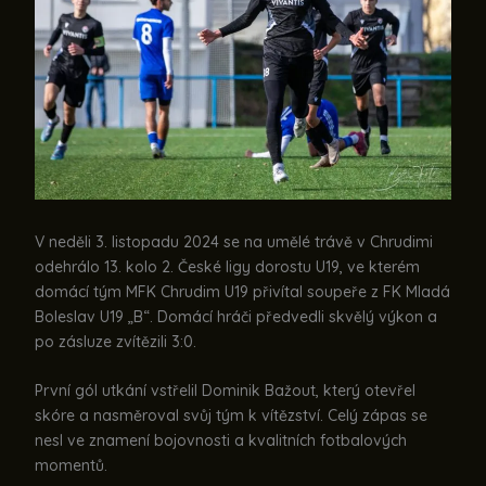
V neděli 3. listopadu 2024 se na umělé trávě v Chrudimi
odehrálo 13. kolo 2. České ligy dorostu U19, ve kterém
domácí tým MFK Chrudim U19 přivítal soupeře z FK Mladá
Boleslav U19 „B“. Domácí hráči předvedli skvělý výkon a
po zásluze zvítězili 3:0.
První gól utkání vstřelil Dominik Bažout, který otevřel
skóre a nasměroval svůj tým k vítězství. Celý zápas se
nesl ve znamení bojovnosti a kvalitních fotbalových
momentů.