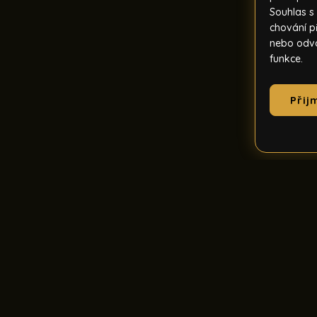
Souhlas s
chování p
nebo odvol
funkce.
Přij