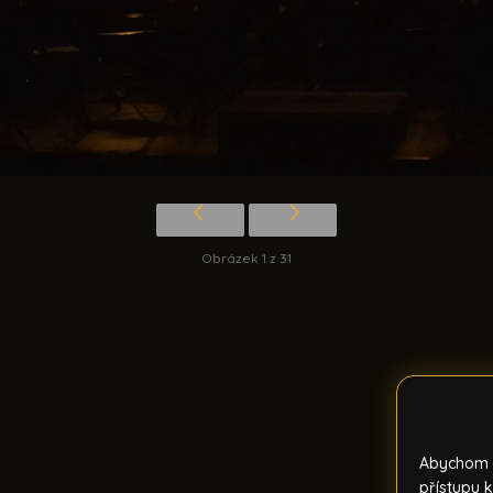
Obrázek 1 z 31
Abychom p
přístupu k